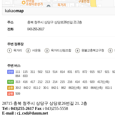
주소
충북 청주시 상당구 상당로26번길 21 2층
전화
043-255-2617
주변 정류장
육거리
서운동
육거리.산림조합
원불교충북교구청
주변 버스
111
115
311
502
513
514
814
831
871
872
915
917
921
9
864
833
313
416
417
212
213
214
215
216
414
415
920
417(단축)
30-2
842-2
811-2
30-1
842-1
862
862(단축)
863
864(단축)
811-1
509
28715 충북 청주시 상당구 상당로26번길 21. 2층
Tel :
043)255-2617
Fax :
043)255-5558
E-mail :
cj_csd@daum.net