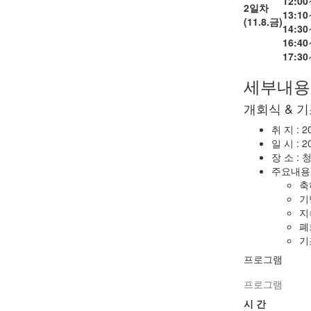
12:00
2일차
13:10
(11.8.금)
14:30
16:40
17:30
세부내용
개회식 & 
취 지 :
일 시 : 20
장 소 :
주요내용
축
기
지
폐
기
프로그램
프로그램
시 간