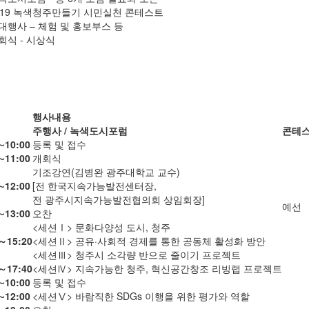
019 녹색청주만들기 시민실천 콘테스트
대행사 – 체험 및 홍보부스 등
회식 - 시상식
행사내용
주행사 / 녹색도시포럼
콘테
∼10:00
등록 및 접수
∼11:00
개회식
기조강연(김병완 광주대학교 교수)
∼12:00
[전 한국지속가능발전센터장,
전 광주시지속가능발전협의회 상임회장]
예선
∼13:00
오찬
<세션Ⅰ> 문화다양성 도시, 청주
～15:20
<세션Ⅱ> 공유·사회적 경제를 통한 공동체 활성화 방안
<세션Ⅲ> 청주시 소각량 반으로 줄이기 프로젝트
～17:40
<세션Ⅳ> 지속가능한 청주, 혁신공간창조 리빙랩 프로젝트
∼10:00
등록 및 접수
∼12:00
<세션Ⅴ> 바람직한 SDGs 이행을 위한 평가와 역할