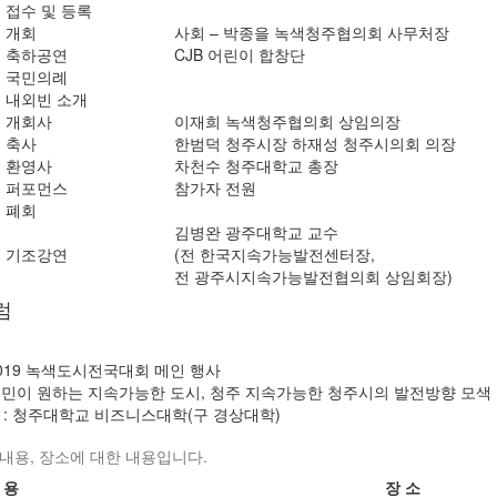
접수 및 등록
개회
사회 – 박종을 녹색청주협의회 사무처장
축하공연
CJB 어린이 합창단
국민의례
내외빈 소개
개회사
이재희 녹색청주협의회 상임의장
축사
한범덕 청주시장 하재성 청주시의회 의장
환영사
차천수 청주대학교 총장
퍼포먼스
참가자 전원
폐회
김병완 광주대학교 교수
기조강연
(전 한국지속가능발전센터장,
전 광주시지속가능발전협의회 상임회장)
럼
 2019 녹색도시전국대회 메인 행사
 시민이 원하는 지속가능한 도시, 청주 지속가능한 청주시의 발전방향 모색
 : 청주대학교 비즈니스대학(구 경상대학)
 내용, 장소에 대한 내용입니다.
 용
장 소