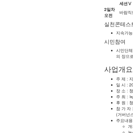
세션Ⅴ
2일차
바람직한
오전
실천콘테스
지속가능
시민참여
시민단체,
의 장으
사업개요
주 제 :
일 시 : 20
장 소 :
주 최 :
후 원 :
참 가 자 
(거버넌스
주요내용 
개
녹