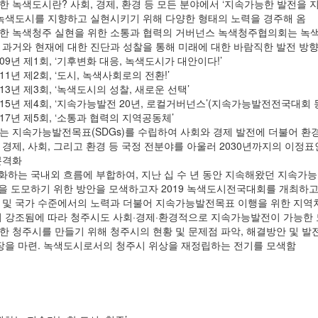
 녹색도시란? 사회, 경제, 환경 등 모든 분야에서 ‘지속가능한 발전을 
 녹색도시를 지향하고 실현시키기 위해 다양한 형태의 노력을 경주해 옴
한 녹색청주 실현을 위한 소통과 협력의 거버넌스 녹색청주협의회는 녹색
 과거와 현재에 대한 진단과 성찰을 통해 미래에 대한 바람직한 발전 
009년 제1회, ‘기후변화 대응, 녹색도시가 대안이다!’
011년 제2회, ‘도시, 녹색사회로의 전환!’
013년 제3회, ‘녹색도시의 성찰, 새로운 선택’
015년 제4회, ‘지속가능발전 20년, 로컬거버넌스’(지속가능발전전국대회
017년 제5회, ‘소통과 협력의 지역공동체’
는 지속가능발전목표(SDGs)를 수립하여 사회와 경제 발전에 더불어 환경
경제, 사회, 그리고 환경 등 국정 전분야를 아울러 2030년까지의 이정
본격화
화하는 국내외 흐름에 부합하여, 지난 십 수 년 동안 지속해왔던 지속가
을 도모하기 위한 방안을 모색하고자 2019 녹색도시전국대회를 개최하고
및 국가 수준에서의 노력과 더불어 지속가능발전목표 이행을 위한 지역차원의
이 강조됨에 따라 청주시도 사회·경제·환경적으로 지속가능발전이 가능한 
한 청주시를 만들기 위해 청주시의 현황 및 문제점 파악, 해결방안 및 발
 장을 마련. 녹색도시로서의 청주시 위상을 재정립하는 전기를 모색함