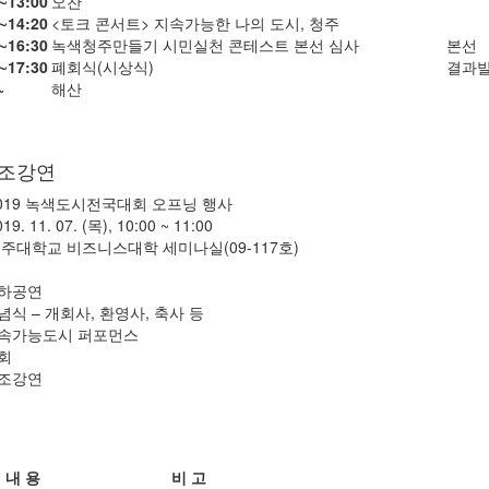
∼13:00
오찬
∼14:20
<토크 콘서트> 지속가능한 나의 도시, 청주
∼16:30
녹색청주만들기 시민실천 콘테스트 본선 심사
본선
∼17:30
폐회식(시상식)
결과
~
해산
기조강연
 2019 녹색도시전국대회 오프닝 행사
19. 11. 07. (목), 10:00 ~ 11:00
 청주대학교 비즈니스대학 세미나실(09-117호)
하공연
념식 – 개회사, 환영사, 축사 등
속가능도시 퍼포먼스
회
조강연
내 용
비 고