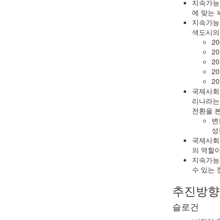
지속가능한
에 맞는
지속가능
색도시의
2
2
2
2
2
국제사회
리나라는 
전환을 
변
성
국제사회 
의 역할
지속가능
수 있는
추진방향
슬로건