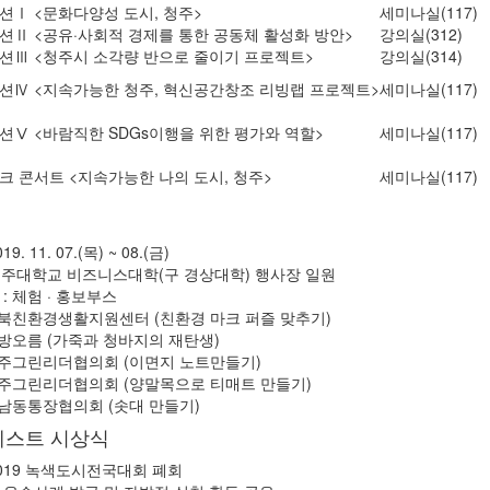
션Ⅰ <문화다양성 도시, 청주>
세미나실(117)
션Ⅱ <공유·사회적 경제를 통한 공동체 활성화 방안>
강의실(312)
션Ⅲ <청주시 소각량 반으로 줄이기 프로젝트>
강의실(314)
션Ⅳ <지속가능한 청주, 혁신공간창조 리빙랩 프로젝트>
세미나실(117)
션Ⅴ <바람직한 SDGs이행을 위한 평가와 역할>
세미나실(117)
크 콘서트 <지속가능한 나의 도시, 청주>
세미나실(117)
19. 11. 07.(목) ~ 08.(금)
 청주대학교 비즈니스대학(구 경상대학) 행사장 일원
: 체험 · 홍보부스
북친환경생활지원센터 (친환경 마크 퍼즐 맞추기)
방오름 (가죽과 청바지의 재탄생)
주그린리더협의회 (이면지 노트만들기)
주그린리더협의회 (양말목으로 티매트 만들기)
남동통장협의회 (솟대 만들기)
테스트 시상식
 2019 녹색도시전국대회 폐회