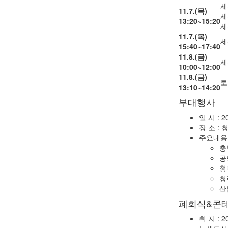
세
11.7.(목)
세
13:20~15:20
세
11.7.(목)
세
15:40~17:40
11.8.(금)
세
10:00~12:00
11.8.(금)
토
13:10~14:20
부대행사
일 시 : 20
장 소 :
주요내용 
충
공
청
청
산
폐회식&콘
취 지 :